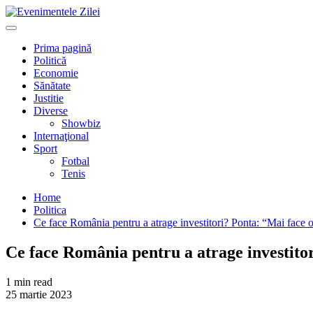
Mergi
la
Primary
conţinut.
Menu
Prima pagină
Politică
Economie
Sănătate
Justitie
Diverse
Showbiz
Internaţional
Sport
Fotbal
Tenis
Home
Politica
Ce face România pentru a atrage investitori? Ponta: “Mai face o
Ce face România pentru a atrage investitor
1 min read
25 martie 2023