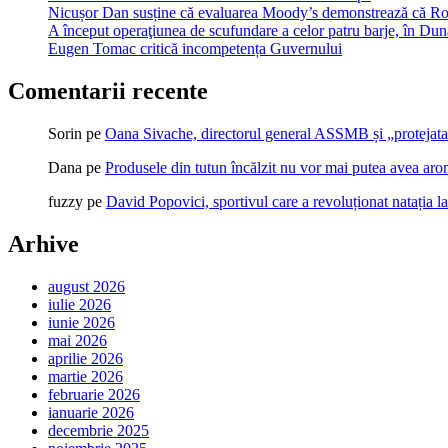
Nicușor Dan susține că evaluarea Moody’s demonstrează că Român
A început operaţiunea de scufundare a celor patru barje, în Dună
Eugen Tomac critică incompetența Guvernului
Comentarii recente
Sorin
pe
Oana Sivache, directorul general ASSMB și „protejata
Dana
pe
Produsele din tutun încălzit nu vor mai putea avea ar
fuzzy
pe
David Popovici, sportivul care a revoluționat natația l
Arhive
august 2026
iulie 2026
iunie 2026
mai 2026
aprilie 2026
martie 2026
februarie 2026
ianuarie 2026
decembrie 2025