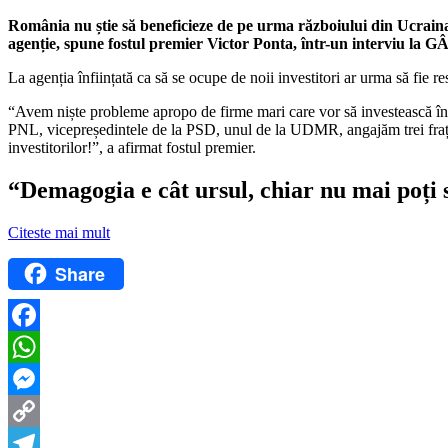
România nu știe să beneficieze de pe urma războiului din Ucraina și
agenție, spune fostul premier Victor Ponta, într-un interviu
La agenția înființată ca să se ocupe de noii investitori ar urma să fie re
“Avem niște probleme apropo de firme mari care vor să investească în R
PNL, vicepreședintele de la PSD, unul de la UDMR, angajăm trei frați, d
investitorilor!”, a afirmat fostul premier.
“Demagogia e cât ursul, chiar nu mai poți 
Citeste mai mult
Share
Facebook
WhatsApp
Messenger
Copy