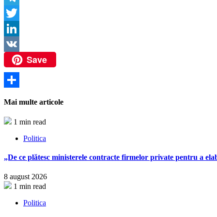
Link
Telegram
Twitter
LinkedIn
Save
VK
Partajează
Mai multe articole
1 min read
Politica
„De ce plătesc ministerele contracte firmelor private pentru a ela
8 august 2026
1 min read
Politica