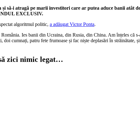
 să-i atragă pe marii investitori care ar putea aduce banii atât de n
 la GÂNDUL EXCLUSIV.
spectat algoritmul politic,
a adăugat Victor Ponta
.
omânia. Ies banii din Ucraina, din Rusia, din China. Am înțeles că s-a gă
oi cumnați, patru fete frumoase și fac niște deplasări în străinătate, ș
să zici nimic legat…