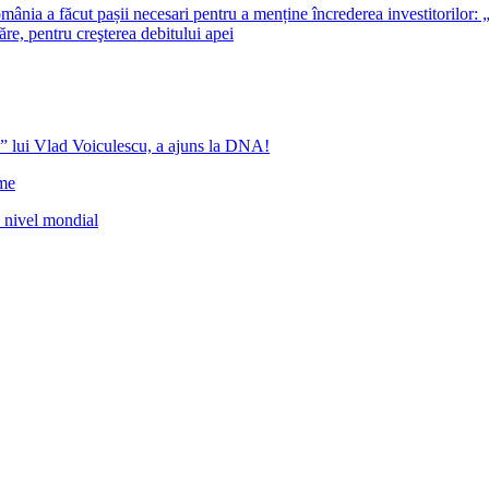
ia a făcut pașii necesari pentru a menține încrederea investitorilor: 
re, pentru creşterea debitului apei
” lui Vlad Voiculescu, a ajuns la DNA!
ome
a nivel mondial