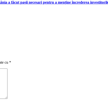
a a făcut pașii necesari pentru a menține încrederea investitoril
ate cu
*