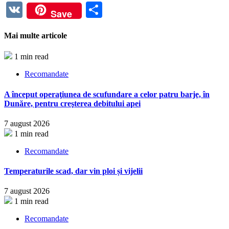
Link
VK
Partajează
Save
Mai multe articole
1 min read
Recomandate
A început operaţiunea de scufundare a celor patru barje, în
Dunăre, pentru creşterea debitului apei
7 august 2026
1 min read
Recomandate
Temperaturile scad, dar vin ploi și vijelii
7 august 2026
1 min read
Recomandate