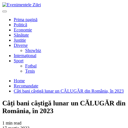
Mergi
la
Primary
conţinut.
Menu
Prima pagină
Politică
Economie
Sănătate
Justitie
Diverse
Showbiz
Internaţional
Sport
Fotbal
Tenis
Home
Recomandate
Câți bani câștigă lunar un CĂLUGĂR din România, în 2023
Câți bani câștigă lunar un CĂLUGĂR din
România, în 2023
1 min read