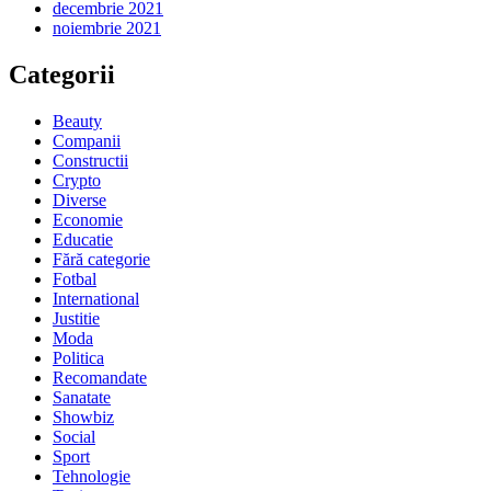
decembrie 2021
noiembrie 2021
Categorii
Beauty
Companii
Constructii
Crypto
Diverse
Economie
Educatie
Fără categorie
Fotbal
International
Justitie
Moda
Politica
Recomandate
Sanatate
Showbiz
Social
Sport
Tehnologie