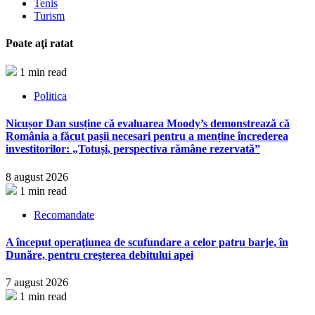
Tenis
Turism
Poate aţi ratat
1 min read
Politica
Nicușor Dan susține că evaluarea Moody’s demonstrează că
România a făcut pașii necesari pentru a menține încrederea
investitorilor: „Totuși, perspectiva rămâne rezervată”
8 august 2026
1 min read
Recomandate
A început operaţiunea de scufundare a celor patru barje, în
Dunăre, pentru creşterea debitului apei
7 august 2026
1 min read