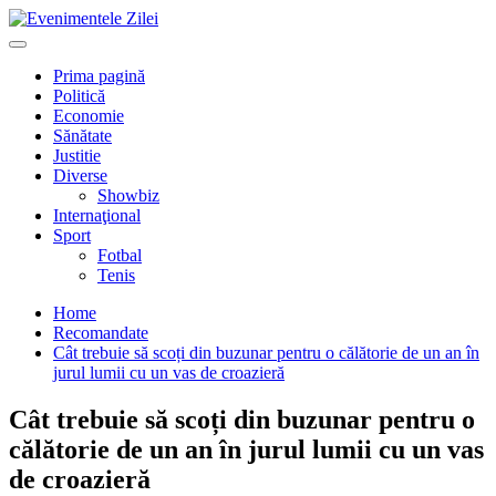
Mergi
la
Primary
conţinut.
Menu
Prima pagină
Politică
Economie
Sănătate
Justitie
Diverse
Showbiz
Internaţional
Sport
Fotbal
Tenis
Home
Recomandate
Cât trebuie să scoți din buzunar pentru o călătorie de un an în
jurul lumii cu un vas de croazieră
Cât trebuie să scoți din buzunar pentru o
călătorie de un an în jurul lumii cu un vas
de croazieră