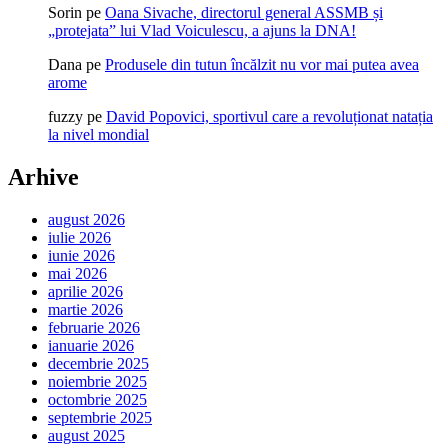
Sorin
pe
Oana Sivache, directorul general ASSMB și
„protejata” lui Vlad Voiculescu, a ajuns la DNA!
Dana
pe
Produsele din tutun încălzit nu vor mai putea avea
arome
fuzzy
pe
David Popovici, sportivul care a revoluționat natația
la nivel mondial
Arhive
august 2026
iulie 2026
iunie 2026
mai 2026
aprilie 2026
martie 2026
februarie 2026
ianuarie 2026
decembrie 2025
noiembrie 2025
octombrie 2025
septembrie 2025
august 2025