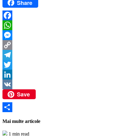
Share
Facebook
WhatsApp
Messenger
Copy
Link
Telegram
Twitter
LinkedIn
Save
VK
Partajează
Mai multe articole
1 min read