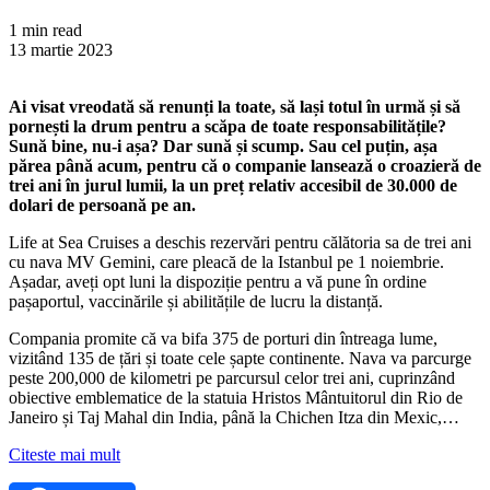
1 min read
13 martie 2023
Ai visat vreodată să renunți la toate, să lași totul în urmă și să
pornești la drum pentru a scăpa de toate responsabilitățile?
Sună bine, nu-i așa? Dar sună și scump. Sau cel puțin, așa
părea până acum, pentru că o companie lansează o croazieră de
trei ani în jurul lumii, la un preț relativ accesibil de 30.000 de
dolari de persoană pe an.
Life at Sea Cruises a deschis rezervări pentru călătoria sa de trei ani
cu nava MV Gemini, care pleacă de la Istanbul pe 1 noiembrie.
Așadar, aveți opt luni la dispoziție pentru a vă pune în ordine
pașaportul, vaccinările și abilitățile de lucru la distanță.
Compania promite că va bifa 375 de porturi din întreaga lume,
vizitând 135 de țări și toate cele șapte continente. Nava va parcurge
peste 200,000 de kilometri pe parcursul celor trei ani, cuprinzând
obiective emblematice de la statuia Hristos Mântuitorul din Rio de
Janeiro și Taj Mahal din India, până la Chichen Itza din Mexic,…
Citeste mai mult