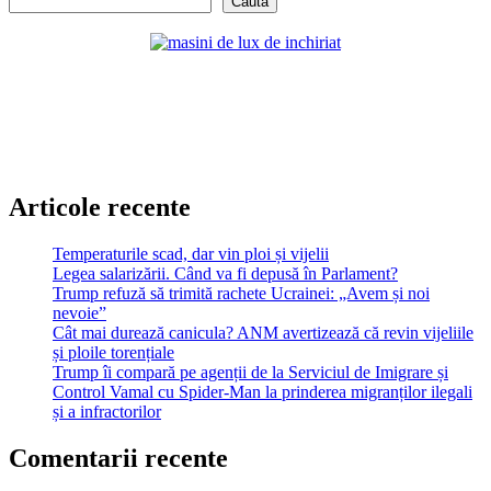
Caută
Articole recente
Temperaturile scad, dar vin ploi și vijelii
Legea salarizării. Când va fi depusă în Parlament?
Trump refuză să trimită rachete Ucrainei: „Avem și noi
nevoie”
Cât mai durează canicula? ANM avertizează că revin vijeliile
și ploile torențiale
Trump îi compară pe agenții de la Serviciul de Imigrare și
Control Vamal cu Spider-Man la prinderea migranților ilegali
și a infractorilor
Comentarii recente