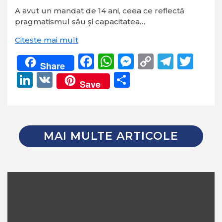
A avut un mandat de 14 ani, ceea ce reflectă
pragmatismul său și capacitatea…
Citeste mai mult
Facebook
WhatsApp
Messenger
Copy
Teleg
Twi
Share
Link
LinkedIn
VK
Partajează
Save
MAI MULTE ARTICOLE