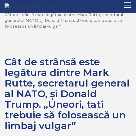
Mergi
Pr
Home
Recomandate
la
M
Cât de strânsă este legătura dintre Mark Rutte, secretarul
conţinut.
general al NATO, și Donald Trump. „Uneori, tati trebuie să
folosească un limbaj vulgar”
Cât de strânsă este
legătura dintre Mark
Rutte, secretarul general
al NATO, și Donald
Trump. „Uneori, tati
trebuie să folosească un
limbaj vulgar”