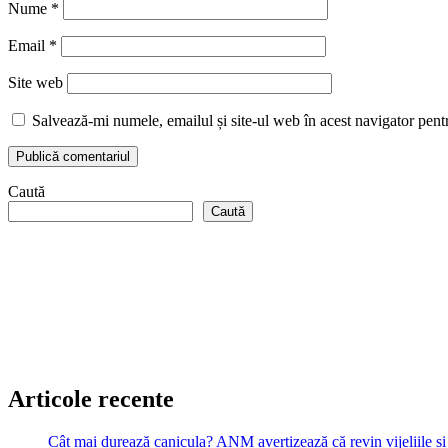
Nume
*
Email
*
Site web
Salvează-mi numele, emailul și site-ul web în acest navigator pent
Caută
Caută
Articole recente
Cât mai durează canicula? ANM avertizează că revin vijeliile și 