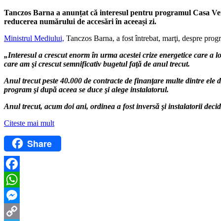
Tanczos Barna a anunțat că interesul pentru programul Casa Verde 
reducerea numărului de accesări în aceeași zi.
Ministrul Mediului,
Tanczos Barna, a fost întrebat, marţi, despre pro
„Interesul a crescut enorm în urma acestei crize energetice care a
care am şi crescut semnificativ bugetul faţă de anul trecut.
Anul trecut peste 40.000 de contracte de finanţare multe dintre ele de
program şi după aceea se duce şi alege instalatorul.
Anul trecut, acum doi ani, ordinea a fost inversă şi instalatorii de
Citeste mai mult
Share
Facebook
WhatsApp
Messenger