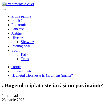
Mergi
la
Primary
conţinut.
Menu
Prima pagină
Politică
Economie
Sănătate
Justitie
Diverse
Showbiz
Internaţional
Sport
Fotbal
Tenis
Home
Recomandate
„Bugetul triplat este iarăşi un pas înainte”
„Bugetul triplat este iarăşi un pas înainte”
1 min read
28 martie 2023