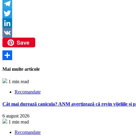
Copy
Link
Telegram
Twitter
LinkedIn
Save
VK
Partajează
Mai multe articole
1 min read
Recomandate
Cât mai durează canicula? ANM avertizează că revin vijeliile și pl
6 august 2026
1 min read
Recomandate