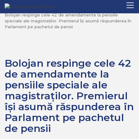
Mergi
Pr
Home
Politica
la
M
Bolojan respinge cele 42 de amendamente la pensiile
conţinut.
speciale ale magistraților. Premierul își asumă răspunderea în
Parlament pe pachetul de pensii
Bolojan respinge cele 42
de amendamente la
pensiile speciale ale
magistraților. Premierul
își asumă răspunderea în
Parlament pe pachetul
de pensii