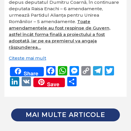
depus deputatul Dumitru Coarnă, în continuare
deputata Raisa Enachi – 6 amendamente,
urmează Partidul Alianţa pentru Unirea
Românilor – 5 amendamente.
Toate
amendamentele au fost respinse de Guvern,
astfel încât forma finală a proiectului a fost
adoptată, iar pe ea premierul va angaja
răspunderea…
Citeste mai mult
Facebook
WhatsApp
Messenger
Copy
Teleg
Twi
Share
Link
LinkedIn
VK
Partajează
Save
MAI MULTE ARTICOLE