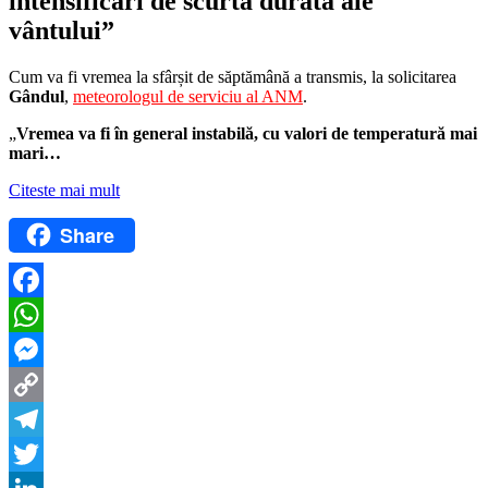
intensificări de scurtă durată ale
vântului”
Cum va fi vremea la sfârșit de săptămână a transmis, la solicitarea
Gândul
,
meteorologul de serviciu al ANM
.
„
Vremea va fi în general instabilă, cu valori de temperatură mai
mari…
Citeste mai mult
Share
Facebook
WhatsApp
Messenger
Copy
Link
Telegram