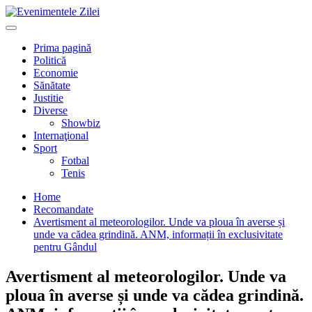
Mergi
la
Primary
conţinut.
Menu
Prima pagină
Politică
Economie
Sănătate
Justitie
Diverse
Showbiz
Internaţional
Sport
Fotbal
Tenis
Home
Recomandate
Avertisment al meteorologilor. Unde va ploua în averse și
unde va cădea grindină. ANM, informații în exclusivitate
pentru Gândul
Avertisment al meteorologilor. Unde va
ploua în averse și unde va cădea grindină.