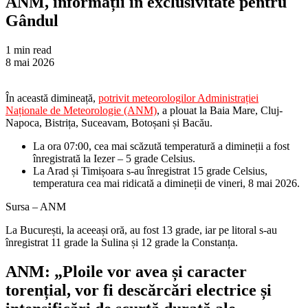
ANM, informații în exclusivitate pentru
Gândul
1 min read
8 mai 2026
În această dimineață,
potrivit meteorologilor Administrației
Naționale de Meteorologie (ANM)
, a plouat la Baia Mare, Cluj-
Napoca, Bistrița, Suceavam, Botoșani și Bacău.
La ora 07:00, cea mai scăzută temperatură a dimineții a fost
înregistrată la Iezer – 5 grade Celsius.
La Arad și Timișoara s-au înregistrat 15 grade Celsius,
temperatura cea mai ridicată a dimineții de vineri, 8 mai 2026.
Sursa – ANM
La București, la aceeași oră, au fost 13 grade, iar pe litoral s-au
înregistrat 11 grade la Sulina și 12 grade la Constanța.
ANM: „
Ploile vor avea și caracter
torențial, vor fi descărcări electrice și