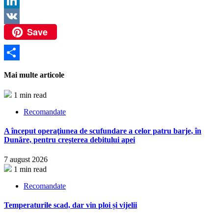
Twitter
LinkedIn
Save
VK
Partajează
Mai multe articole
1 min read
Recomandate
A început operaţiunea de scufundare a celor patru barje, în
Dunăre, pentru creşterea debitului apei
7 august 2026
1 min read
Recomandate
Temperaturile scad, dar vin ploi și vijelii