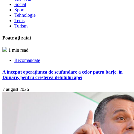
Social
Sport
Tehnologie
Tenis
Turism
Poate aţi ratat
1 min read
Recomandate
A început operaţiunea de scufundare a celor patru barje, în
Dunăre, pentru creşterea debitului apei
7 august 2026