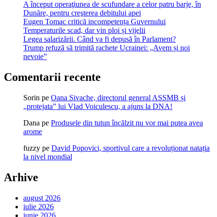
A început operaţiunea de scufundare a celor patru barje, în
Dunăre, pentru creşterea debitului apei
Eugen Tomac critică incompetența Guvernului
Temperaturile scad, dar vin ploi și vijelii
Legea salarizării. Când va fi depusă în Parlament?
Trump refuză să trimită rachete Ucrainei: „Avem și noi
nevoie”
Comentarii recente
Sorin
pe
Oana Sivache, directorul general ASSMB și
„protejata” lui Vlad Voiculescu, a ajuns la DNA!
Dana
pe
Produsele din tutun încălzit nu vor mai putea avea
arome
fuzzy
pe
David Popovici, sportivul care a revoluționat natația
la nivel mondial
Arhive
august 2026
iulie 2026
iunie 2026