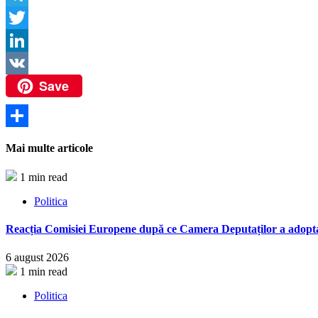
Link
Telegram
Twitter
LinkedIn
Save
VK
Partajează
Mai multe articole
1 min read
Politica
Reacția Comisiei Europene după ce Camera Deputaților a adopt
6 august 2026
1 min read
Politica