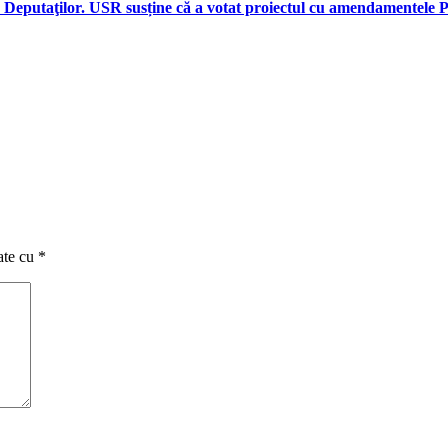
ra Deputaţilor. USR susține că a votat proiectul cu amendamentel
ate cu
*