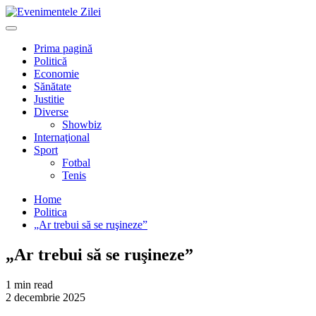
Mergi
la
Primary
conţinut.
Menu
Prima pagină
Politică
Economie
Sănătate
Justitie
Diverse
Showbiz
Internaţional
Sport
Fotbal
Tenis
Home
Politica
„Ar trebui să se ruşineze”
„Ar trebui să se ruşineze”
1 min read
2 decembrie 2025