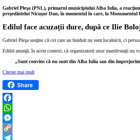
Gabriel
Ple
şa (PNL), p
rimarul municipiului Alba Iulia,
a
reacţio
preşedintelui
Nicuşor
Dan,
în momentul în care, la Monumentul Un
Edilul face acuzații dure, după ce Ilie Bolo
Gabriel Pleşa
susţine
că cei care au huiduit nu sunt localnicii, ci pers
Edilul
anunţă, în acest context,
că organizatorii unor
manifestaţii
nu vo
„Sunt convins c
ă nu sunt din Alba Iulia sau din
împrejurimi
Citeste mai mult
Share
Facebook
WhatsApp
Messenger
Copy