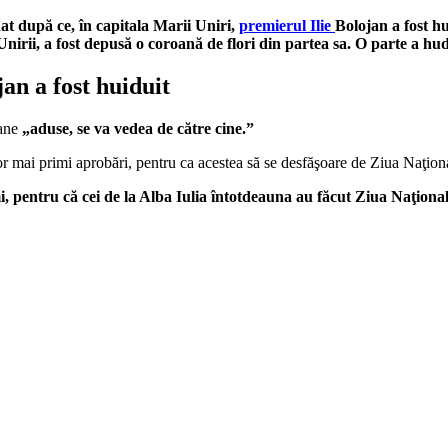
nat
după ce,
în capitala Marii Uniri,
premierul Ilie
Bolojan
a fost h
irii, a fost depus
ă o coroană de flori din partea sa. O parte a
hud
jan a fost huiduit
oane
„aduse, se va vedea de c
ătre cine.”
r mai primi aprobări, pentru ca acestea să se
desfăşoare
de Ziua
Naţion
, pentru c
ă cei de la Alba Iulia
întotdeauna au f
ăcut Ziua
Naţiona