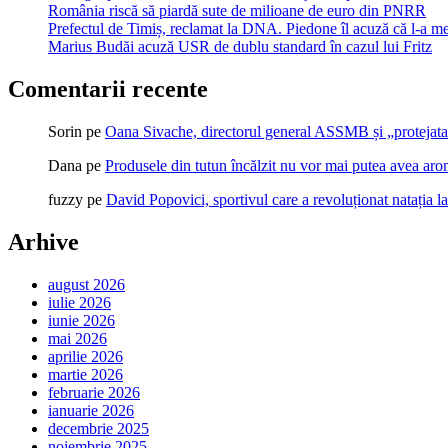
România riscă să piardă sute de milioane de euro din PNRR
Prefectul de Timiș, reclamat la DNA. Piedone îl acuză că l-a me
Marius Budăi acuză USR de dublu standard în cazul lui Fritz
Comentarii recente
Sorin
pe
Oana Sivache, directorul general ASSMB și „protejata
Dana
pe
Produsele din tutun încălzit nu vor mai putea avea ar
fuzzy
pe
David Popovici, sportivul care a revoluționat natația l
Arhive
august 2026
iulie 2026
iunie 2026
mai 2026
aprilie 2026
martie 2026
februarie 2026
ianuarie 2026
decembrie 2025
noiembrie 2025