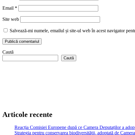
Email
*
Site web
Salvează-mi numele, emailul și site-ul web în acest navigator pent
Caută
Caută
Articole recente
Reacția Comisiei Europene după ce Camera Deputaților a adopt
Strategia pentru conservarea biodiversităţii, adoptată de Cam