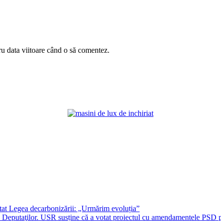
ru data viitoare când o să comentez.
at Legea decarbonizării: „Urmărim evoluția”
era Deputaţilor. USR susține că a votat proiectul cu amendamentele PSD