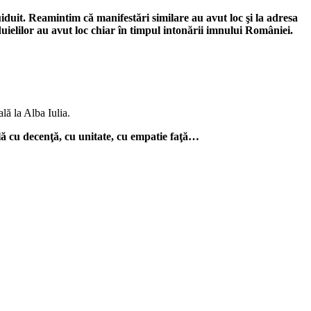
uiduit. Reamintim că manifestări
similare au avut
loc
şi
la adresa
uielilor
au avut loc chiar
în timpul inton
ării imnului Rom
âniei.
ală
la Alba Iulia.
lă
cu
decenţă
, cu unitate, cu empatie
faţă
…