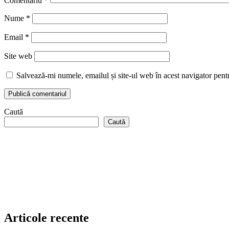
Comentariu
*
Nume
*
Email
*
Site web
Salvează-mi numele, emailul și site-ul web în acest navigator pent
Caută
Caută
Articole recente