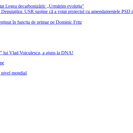
at Legea decarbonizării: „Urmărim evoluția”
era Deputaţilor. USR susține că a votat proiectul cu amendamentele PSD
nținut în funcția de primar pe Dominic Fritz
” lui Vlad Voiculescu, a ajuns la DNA!
ome
a nivel mondial