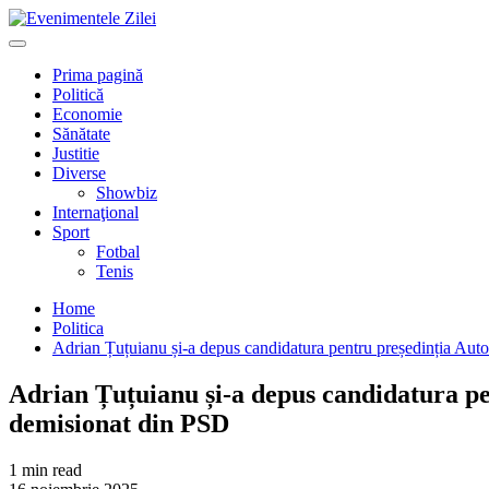
Mergi
la
Primary
conţinut.
Menu
Prima pagină
Politică
Economie
Sănătate
Justitie
Diverse
Showbiz
Internaţional
Sport
Fotbal
Tenis
Home
Politica
Adrian Țuțuianu și-a depus candidatura pentru președinția Autor
Adrian Țuțuianu și-a depus candidatura pen
demisionat din PSD
1 min read