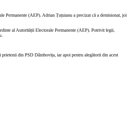
rale Permanente (AEP). Adrian Țuțuianu a precizat că a demisionat, joi
inte al Autorității Electorale Permanente (AEP). Potrivit legii,
u.
și prietenii din PSD Dâmbovița, iar apoi pentru alegătorii din acest