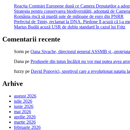
Reacția Comisiei Europene după ce Camera Deputaților a adopt
Strategia pentru conservarea biodiversităţii, adoptată de Cam
România riscă să piardă sute de milioane de euro din PNRR
Prefectul de Timiș, reclamat la DNA. Piedone îl acuză că l-a me
Marius Budăi acuză USR de dublu standard în cazul lui Fritz
Comentarii recente
Sorin
pe
Oana Sivache, directorul general ASSMB și „protejata
Dana
pe
Produsele din tutun încălzit nu vor mai putea avea ar
fuzzy
pe
David Popovici, sportivul care a revoluționat natația l
Arhive
august 2026
iulie 2026
iunie 2026
mai 2026
aprilie 2026
martie 2026
februarie 2026