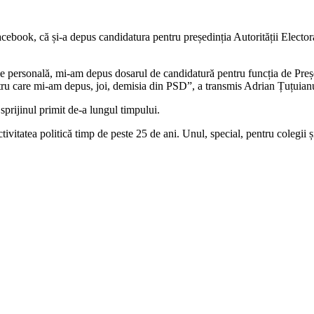
cebook, că și-a depus candidatura pentru președinția Autorității Electo
 personală, mi-am depus dosarul de candidatură pentru funcția de Președ
tru care mi-am depus, joi, demisia din PSD”, a transmis Adrian Țuțuian
prijinul primit de-a lungul timpului.
tivitatea politică timp de peste 25 de ani. Unul, special, pentru colegii 