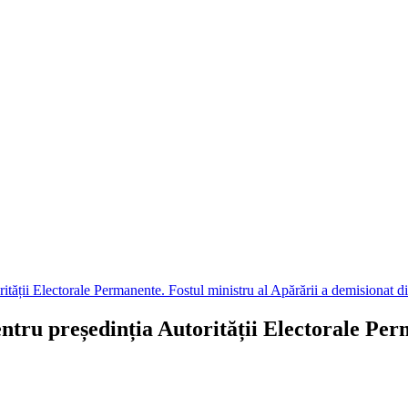
ității Electorale Permanente. Fostul ministru al Apărării a demisionat 
tru președinția Autorității Electorale Perm