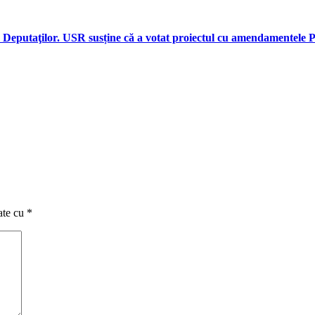
ra Deputaţilor. USR susține că a votat proiectul cu amendamentel
ate cu
*