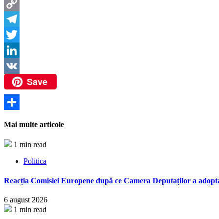
Messenger
Copy
Link
Telegram
Twitter
LinkedIn
Save
VK
Partajează
Mai multe articole
1 min read
Politica
Reacția Comisiei Europene după ce Camera Deputaților a adopt
6 august 2026
1 min read