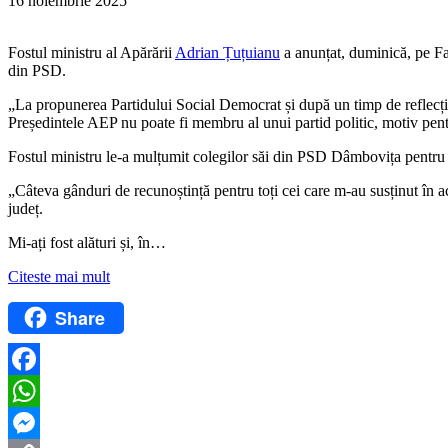
16 noiembrie 2025
Fostul ministru al Apărării
Adrian Țuțuianu
a anunțat, duminică, pe Fa
din PSD.
„La propunerea Partidului Social Democrat și după un timp de reflecție
Președintele AEP nu poate fi membru al unui partid politic, motiv pen
Fostul ministru le-a mulțumit colegilor săi din PSD Dâmbovița pentru s
„Câteva gânduri de recunoștință pentru toți cei care m-au susținut în ac
județ.
Mi-ați fost alături și, în…
Citeste mai mult
Share
Facebook
WhatsApp