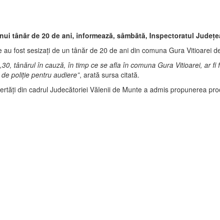
unui tânăr de 20 de ani, informează, sâmbătă, Inspectoratul Judeţe
unte au fost sesizaţi de un tânăr de 20 de ani din comuna Gura Vitioarei des
22,30, tânărul în cauză, în timp ce se afla în comuna Gura Vitioarei, ar fi
 de poliţie pentru audiere”
, arată sursa citată.
 şi libertăţi din cadrul Judecătoriei Vălenii de Munte a admis propunerea