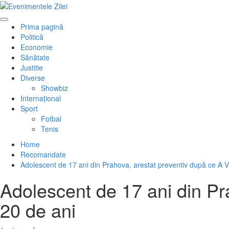
Mergi
la
Primary
conţinut.
Prima pagină
Menu
Politică
Economie
Sănătate
Justitie
Diverse
Showbiz
Internaţional
Sport
Fotbal
Tenis
Home
Recomandate
Adolescent de 17 ani din Prahova, arestat preventiv după ce A 
Adolescent de 17 ani din Pr
20 de ani