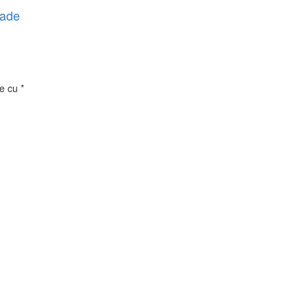
rade
te cu
*