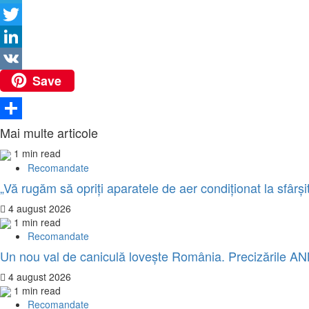
Link
Telegram
Twitter
LinkedIn
Save
VK
Partajează
Mai multe articole
1 min read
Recomandate
„Vă rugăm să opriţi aparatele de aer condiţionat la sfârşi
4 august 2026
1 min read
Recomandate
Un nou val de caniculă lovește România. Precizările A
4 august 2026
1 min read
Recomandate