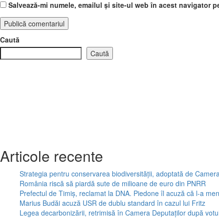
Salvează-mi numele, emailul și site-ul web în acest navigator p
Caută
Caută
Articole recente
Strategia pentru conservarea biodiversităţii, adoptată de Came
România riscă să piardă sute de milioane de euro din PNRR
Prefectul de Timiș, reclamat la DNA. Piedone îl acuză că l-a menț
Marius Budăi acuză USR de dublu standard în cazul lui Fritz
Legea decarbonizării, retrimisă în Camera Deputaților după vo