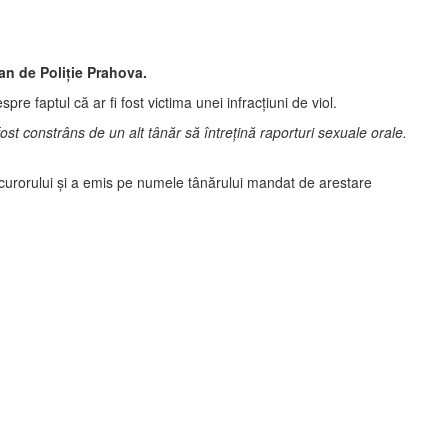
an de Poliţie Prahova.
pre faptul că ar fi fost victima unei infracţiuni de viol.
 fost constrâns de un alt tânăr să întreţină raporturi sexuale orale.
 procurorului şi a emis pe numele tânărului mandat de arestare