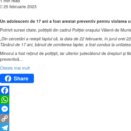
1 min read
25 februarie 2023
Un adolescent de 17 ani a fost arestat preventiv pentru violarea 
Potrivit sursei citate, poliţiştii din cadrul Poliţiei oraşului Vălenii de M
„Din cercetări a reieşit faptul că, la data de 22 februarie, în jurul orei 
Tânărul de 17 ani, bănuit de comiterea faptei, a fost condus la unitatea
Minorul a fost reţinut de poliţişti, iar ulterior judecătorul de drepturi
preventivă…
Citeste mai mult
Share
Facebook
WhatsApp
Messenger
Copy