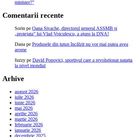
minister?”
Comentarii recente
Sorin
pe
Oana Sivache, directorul general ASSMB și
„protejata” lui Vlad Voiculescu, a ajuns la DNA!
Dana
pe
Produsele din tutun încălzit nu vor mai putea avea
arome
fuzzy
pe
David Popovici, sportivul care a revoluționat natația
la nivel mondial
Arhive
august 2026
iulie 2026
iunie 2026
mai 2026
aprilie 2026
martie 2026
februarie 2026
ianuarie 2026
decembrie 2025