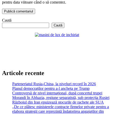
pentru data viitoare când o să comentez.
Caută
Caută
Articole recente
Parteneriatul Rusia-China, la niveluri record în 2026
Planul democraților pentru a-l ancheta pe Trump
Controversă de nivel internațional, după concertul trupei
Morandi în Abhazia, regiune separatistă, sub protecția Rusiei
Războiul din Iran epuizează stocurile de rachete ale SUA
„De ce plătesc ministerele contracte firmelor private pentru a
elabora strategii care reprezintă îndatorirea angajaților din