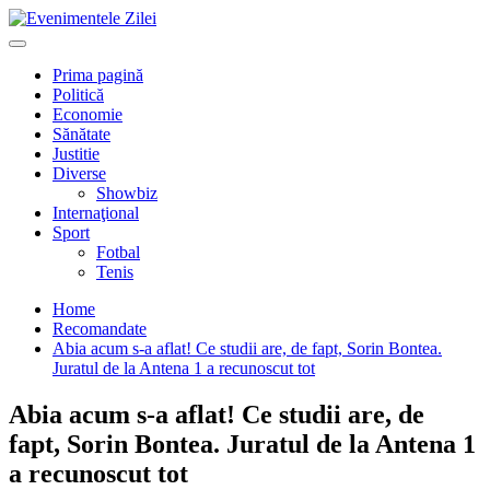
Mergi
la
Primary
conţinut.
Menu
Prima pagină
Politică
Economie
Sănătate
Justitie
Diverse
Showbiz
Internaţional
Sport
Fotbal
Tenis
Home
Recomandate
Abia acum s-a aflat! Ce studii are, de fapt, Sorin Bontea.
Juratul de la Antena 1 a recunoscut tot
Abia acum s-a aflat! Ce studii are, de
fapt, Sorin Bontea. Juratul de la Antena 1
a recunoscut tot