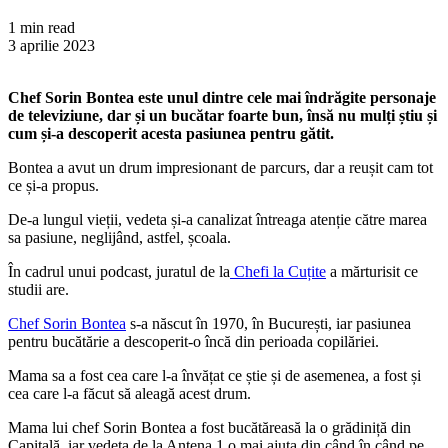
1 min read
3 aprilie 2023
Chef Sorin Bontea este unul dintre cele mai îndrăgite personaje
de televiziune, dar și un bucătar foarte bun, însă nu mulți știu și
cum și-a descoperit acesta pasiunea pentru gătit.
Bontea a avut un drum impresionant de parcurs, dar a reușit cam tot
ce și-a propus.
De-a lungul vieții, vedeta și-a canalizat întreaga atenție către marea
sa pasiune, neglijând, astfel, școala.
În cadrul unui podcast, juratul de la
Chefi la Cuțite
a mărturisit ce
studii are.
Chef Sorin Bontea
s-a născut în 1970, în București, iar pasiunea
pentru bucătărie a descoperit-o încă din perioada copilăriei.
Mama sa a fost cea care l-a învățat ce știe și de asemenea, a fost și
cea care l-a făcut să aleagă acest drum.
Mama lui chef Sorin Bontea a fost bucătăreasă la o grădiniță din
Capitală, iar vedeta de la Antena 1 o mai ajuta din când în când pe