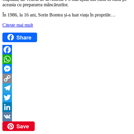
aceasta cu prepararea mâncărurilor.
În 1986, la 16 ani, Sorin Bontea și-a luat viața în propriile…
Citeste mai mult
Share
Facebook
WhatsApp
Messenger
Copy
Link
Telegram
Twitter
LinkedIn
Save
VK