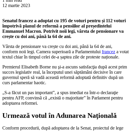
1 min read
12 martie 2023
Senatul francez a adoptat cu 195 de voturi pentru și 112 voturi
împotrivă planul de reformă a pensiilor al președintelui
Emmanuel Macron. Potrivit noii legi, vârsta de pensionare va
crește cu doi ani, până la 64 de ani.
Vârsta de pensionare va crește cu doi ani, până la 64 de ani,
conform noii legi. Camera superioară a Parlamentului
francez
a votat
textul chiar în timpul celei de-a șaptea zile de proteste naționale.
Premierul Elisabeth Borne nu şi-a ascuns satisfacţia după acest prim
succes legislativ real, la începutul unei săptămâni decisive în care
guvernul speră să vadă această reformă adoptată definitiv după un
curs parlamentar haotic.
„S-a făcut un pas important”, a spus imediat ea într-o declaraţie
pentru AFP, convinsă că „există o majoritate” în Parlament pentru
adoptarea reformei.
Urmează votul în Adunarea Naţională
Conform procedurii, după adoptarea de la Senat, proiectul de lege