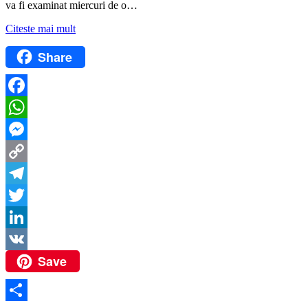
va fi examinat miercuri de o…
Citeste mai mult
Share
Facebook
WhatsApp
Messenger
Copy
Link
Telegram
Twitter
LinkedIn
Save
VK