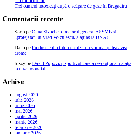
și a infractorilor
Trei oameni intoxicați după o scăpare de gaze în Bragadiru
Comentarii recente
Sorin
pe
Oana Sivache, directorul general ASSMB și
„protejata” lui Vlad Voiculescu, a ajuns la DNA!
Dana
pe
Produsele din tutun încălzit nu vor mai putea avea
arome
fuzzy
pe
David Popovici, sportivul care a revoluționat natația
la nivel mondial
Arhive
august 2026
iulie 2026
iunie 2026
mai 2026
aprilie 2026
martie 2026
februarie 2026
ianuarie 2026