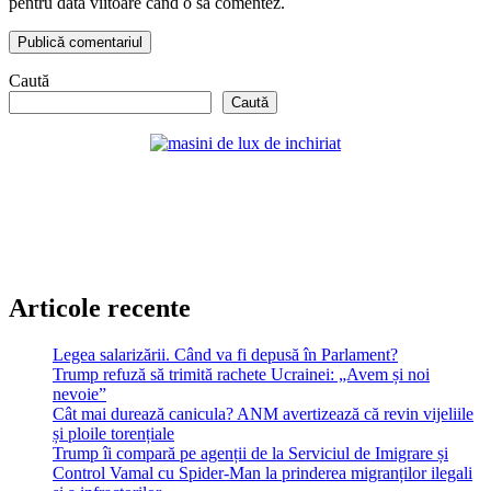
pentru data viitoare când o să comentez.
Caută
Caută
Articole recente
Legea salarizării. Când va fi depusă în Parlament?
Trump refuză să trimită rachete Ucrainei: „Avem și noi
nevoie”
Cât mai durează canicula? ANM avertizează că revin vijeliile
și ploile torențiale
Trump îi compară pe agenții de la Serviciul de Imigrare și
Control Vamal cu Spider-Man la prinderea migranților ilegali