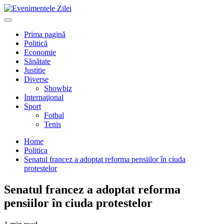
Mergi
la
Primary
conţinut.
Menu
Prima pagină
Politică
Economie
Sănătate
Justitie
Diverse
Showbiz
Internaţional
Sport
Fotbal
Tenis
Home
Politica
Senatul francez a adoptat reforma pensiilor în ciuda
protestelor
Senatul francez a adoptat reforma
pensiilor în ciuda protestelor