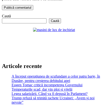
Caută
Caută
Articole recente
A început operaţiunea de scufundare a celor patru barje, în
Dunăre, pentru creşterea debitului apei
Eugen Tomac critică incompetența Guvernului
Temperaturile scad, dar vin ploi și vijelii
Legea salarizării. Când va fi depusă în Parlament?
Trump refuză să trimită rachete Ucrainei: „Avem și noi
nevoie”