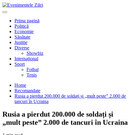
Mergi
la
Primary
conţinut.
Menu
Prima pagină
Politică
Economie
Sănătate
Justitie
Diverse
Showbiz
Internaţional
Sport
Fotbal
Tenis
Home
Recomandate
Rusia a pierdut 200.000 de soldați și „mult peste” 2.000 de
tancuri în Ucraina
Rusia a pierdut 200.000 de soldați și
„mult peste” 2.000 de tancuri în Ucraina