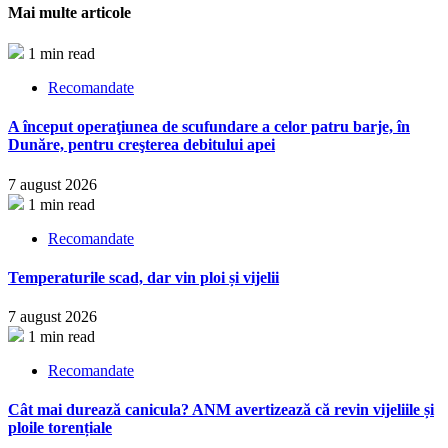
Mai multe articole
1 min read
Recomandate
A început operaţiunea de scufundare a celor patru barje, în
Dunăre, pentru creşterea debitului apei
7 august 2026
1 min read
Recomandate
Temperaturile scad, dar vin ploi și vijelii
7 august 2026
1 min read
Recomandate
Cât mai durează canicula? ANM avertizează că revin vijeliile și
ploile torențiale