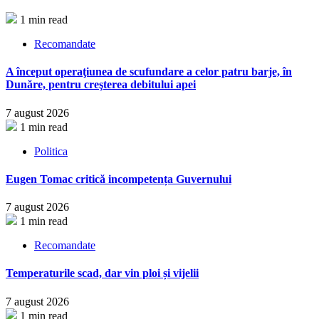
1 min read
Recomandate
A început operaţiunea de scufundare a celor patru barje, în
Dunăre, pentru creşterea debitului apei
7 august 2026
1 min read
Politica
Eugen Tomac critică incompetența Guvernului
7 august 2026
1 min read
Recomandate
Temperaturile scad, dar vin ploi și vijelii
7 august 2026
1 min read