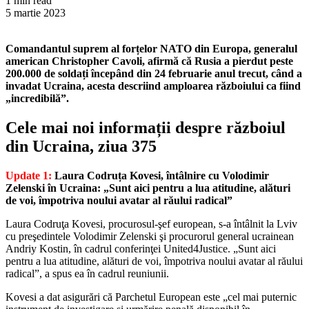
1 min read
5 martie 2023
Comandantul suprem al forțelor NATO din Europa, generalul
american Christopher Cavoli, afirmă că Rusia a pierdut peste
200.000 de soldați începând din 24 februarie anul trecut, când a
invadat Ucraina, acesta descriind amploarea războiului ca fiind
„incredibilă”.
Cele mai noi informații despre războiul
din Ucraina, ziua 375
Update 1:
Laura Codruța Kovesi, întâlnire cu Volodimir
Zelenski în Ucraina: „Sunt aici pentru a lua atitudine, alături
de voi, împotriva noului avatar al răului radical”
Laura Codruţa Kovesi, procurosul-şef european, s-a întâlnit la Lviv
cu preşedintele Volodimir Zelenski şi procurorul general ucrainean
Andriy Kostin, în cadrul conferinţei United4Justice. „Sunt aici
pentru a lua atitudine, alături de voi, împotriva noului avatar al răului
radical”, a spus ea în cadrul reuniunii.
Kovesi a dat asigurări că Parchetul European este „cel mai puternic