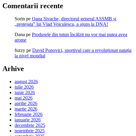
Comentarii recente
Sorin
pe
Oana Sivache, directorul general ASSMB și
„protejata” lui Vlad Voiculescu, a ajuns la DNA!
Dana
pe
Produsele din tutun încălzit nu vor mai putea avea
arome
fuzzy
pe
David Popovici, sportivul care a revoluționat natația
la nivel mondial
Arhive
august 2026
iulie 2026
iunie 2026
mai 2026
aprilie 2026
martie 2026
februarie 2026
ianuarie 2026
decembrie 2025
noiembrie 2025