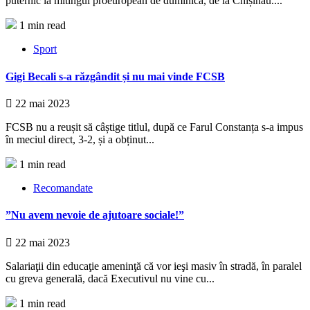
puternic la mitingul proeuropean de duminică, de la Chișinău....
1 min read
Sport
Gigi Becali s-a răzgândit și nu mai vinde FCSB
22 mai 2023
FCSB nu a reușit să câștige titlul, după ce Farul Constanța s-a impus
în meciul direct, 3-2, și a obținut...
1 min read
Recomandate
”Nu avem nevoie de ajutoare sociale!”
22 mai 2023
Salariaţii din educaţie ameninţă că vor ieşi masiv în stradă, în paralel
cu greva generală, dacă Executivul nu vine cu...
1 min read