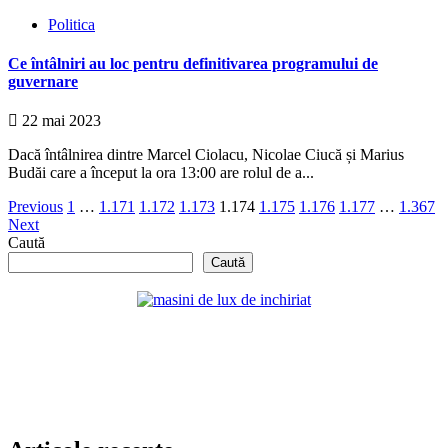
Politica
Ce întâlniri au loc pentru definitivarea programului de
guvernare
22 mai 2023
Dacă întâlnirea dintre Marcel Ciolacu, Nicolae Ciucă și Marius
Budăi care a început la ora 13:00 are rolul de a...
Paginație
Previous
1
…
1.171
1.172
1.173
1.174
1.175
1.176
1.177
…
1.367
Next
articole
Caută
Caută