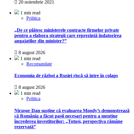
20 noiembrie 2021
1 min read
Politica
„De ce plătesc ministerele contracte firmelor private
pentru a elabora strategii care reprezintă îndatorirea
angajaților din minister?”
8 august 2026
1 min read
Recomandate
Economia de război a Rusiei riscă să intre în colaps
8 august 2026
1 min read
Politica
Nicușor Dan susține că evaluarea Moody’s demonstrează
că România a făcut pașii necesari pentru a menține
încrederea investitorilor: „Totuși, perspectiva rămâne
rezervată”