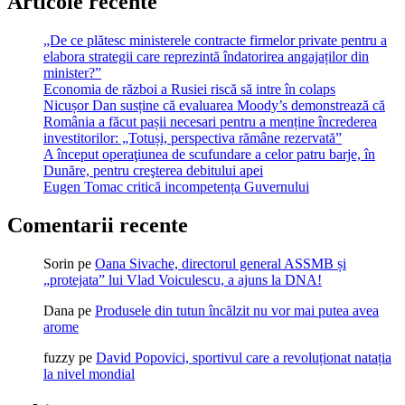
Articole recente
„De ce plătesc ministerele contracte firmelor private pentru a
elabora strategii care reprezintă îndatorirea angajaților din
minister?”
Economia de război a Rusiei riscă să intre în colaps
Nicușor Dan susține că evaluarea Moody’s demonstrează că
România a făcut pașii necesari pentru a menține încrederea
investitorilor: „Totuși, perspectiva rămâne rezervată”
A început operaţiunea de scufundare a celor patru barje, în
Dunăre, pentru creşterea debitului apei
Eugen Tomac critică incompetența Guvernului
Comentarii recente
Sorin
pe
Oana Sivache, directorul general ASSMB și
„protejata” lui Vlad Voiculescu, a ajuns la DNA!
Dana
pe
Produsele din tutun încălzit nu vor mai putea avea
arome
fuzzy
pe
David Popovici, sportivul care a revoluționat natația
la nivel mondial