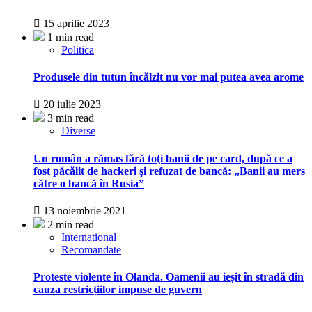
15 aprilie 2023
1 min read
Politica
Produsele din tutun încălzit nu vor mai putea avea arome
20 iulie 2023
3 min read
Diverse
Un român a rămas fără toţi banii de pe card, după ce a
fost păcălit de hackeri şi refuzat de bancă: „Banii au mers
către o bancă în Rusia”
13 noiembrie 2021
2 min read
International
Recomandate
Proteste violente în Olanda. Oamenii au ieșit în stradă din
cauza restricțiilor impuse de guvern