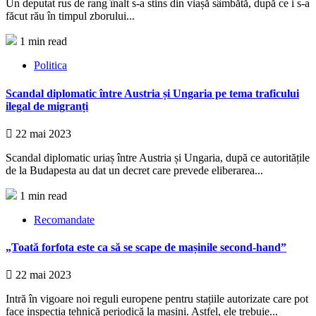
Un deputat rus de rang înalt s-a stins din viașă sâmbătă, după ce i s-a
făcut rău în timpul zborului...
1 min read
Politica
Scandal diplomatic între Austria și Ungaria pe tema traficului
ilegal de migranți
22 mai 2023
Scandal diplomatic uriaș între Austria și Ungaria, după ce autoritățile
de la Budapesta au dat un decret care prevede eliberarea...
1 min read
Recomandate
„Toată forfota este ca să se scape de mașinile second-hand”
22 mai 2023
Intră în vigoare noi reguli europene pentru stațiile autorizate care pot
face inspecția tehnică periodică la mașini. Astfel, ele trebuie...