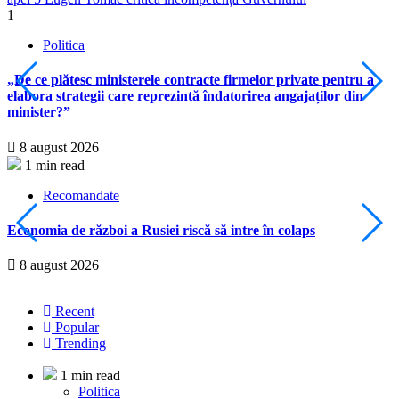
1
2
Politica
„De ce plătesc ministerele contracte firmelor private pentru a
E
elabora strategii care reprezintă îndatorirea angajaților din
minister?”
8 august 2026
1 min read
Recomandate
Economia de război a Rusiei riscă să intre în colaps
A
D
8 august 2026
Recent
Popular
Trending
1 min read
Politica