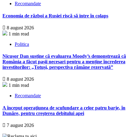
Recomandate
Economia de război a Rusiei riscă să intre în colaps
8 august 2026
1 min read
Politica
Nicușor Dan susține că evaluarea Moody’s demonstrează că
România a făcut pașii necesari pentru a menține încrederea
investitorilor: „Totuși, perspectiva rămâne rezervată”
8 august 2026
1 min read
Recomandate
A început operaţiunea de scufundare a celor patru barje, în
Dunăre, pentru creşterea debitului apei
7 august 2026