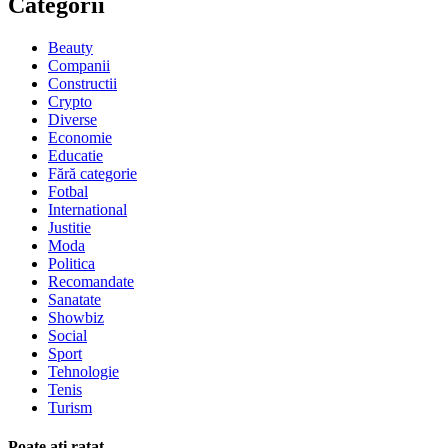
Categorii
Beauty
Companii
Constructii
Crypto
Diverse
Economie
Educatie
Fără categorie
Fotbal
International
Justitie
Moda
Politica
Recomandate
Sanatate
Showbiz
Social
Sport
Tehnologie
Tenis
Turism
Poate aţi ratat