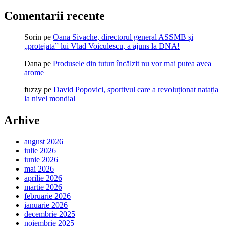
Comentarii recente
Sorin
pe
Oana Sivache, directorul general ASSMB și
„protejata” lui Vlad Voiculescu, a ajuns la DNA!
Dana
pe
Produsele din tutun încălzit nu vor mai putea avea
arome
fuzzy
pe
David Popovici, sportivul care a revoluționat natația
la nivel mondial
Arhive
august 2026
iulie 2026
iunie 2026
mai 2026
aprilie 2026
martie 2026
februarie 2026
ianuarie 2026
decembrie 2025
noiembrie 2025