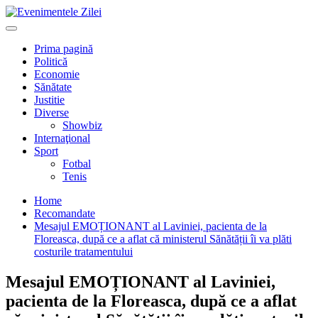
Mergi
la
Primary
conţinut.
Menu
Prima pagină
Politică
Economie
Sănătate
Justitie
Diverse
Showbiz
Internaţional
Sport
Fotbal
Tenis
Home
Recomandate
Mesajul EMOȚIONANT al Laviniei, pacienta de la
Floreasca, după ce a aflat că ministerul Sănătății îi va plăti
costurile tratamentului
Mesajul EMOȚIONANT al Laviniei,
pacienta de la Floreasca, după ce a aflat