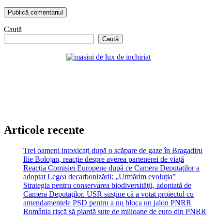
Caută
Caută
Articole recente
Trei oameni intoxicați după o scăpare de gaze în Bragadiru
Ilie Bolojan, reacție despre averea partenerei de viață
Reacția Comisiei Europene după ce Camera Deputaților a
adoptat Legea decarbonizării: „Urmărim evoluția”
Strategia pentru conservarea biodiversităţii, adoptată de
Camera Deputaţilor. USR susține că a votat proiectul cu
amendamentele PSD pentru a nu bloca un jalon PNRR
România riscă să piardă sute de milioane de euro din PNRR