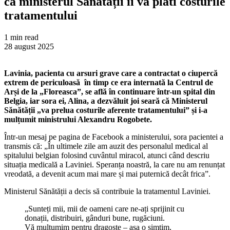
că ministerul Sănătății îi va plăti costurile
tratamentului
1 min read
28 august 2025
Lavinia, pacienta cu arsuri grave care a contractat o ciupercă
extrem de periculoasă în timp ce era internată la Centrul de
Arși de la „Floreasca”, se află în continuare într-un spital din
Belgia, iar sora ei, Alina, a dezvăluit joi seară că Ministerul
Sănătății „va prelua costurile aferente tratamentului” și i-a
mulțumit ministrului Alexandru Rogobete.
Într-un mesaj pe pagina de Facebook a ministerului, sora pacientei a
transmis că: „În ultimele zile am auzit des personalul medical al
spitalului belgian folosind cuvântul miracol, atunci când descriu
situația medicală a Laviniei. Speranța noastră, la care nu am renunțat
vreodată, a devenit acum mai mare și mai puternică decât frica”.
Ministerul Sănătății a decis să contribuie la tratamentul Laviniei.
„Sunteți mii, mii de oameni care ne-ați sprijinit cu
donații, distribuiri, gânduri bune, rugăciuni.
Vă mulțumim pentru dragoste – așa o simțim,