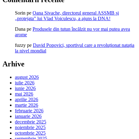
Sorin
pe
Oana Sivache, directorul general ASSMB și
„protejata” lui Vlad Voiculescu, a ajuns la DNA!
Dana
pe
Produsele din tutun încălzit nu vor mai putea avea
arome
fuzzy
pe
David Popovici, sportivul care a revoluționat natația
la nivel mondial
Arhive
august 2026
iulie 2026
iunie 2026
mai 2026
aprilie 2026
martie 2026
februarie 2026
ianuarie 2026
decembrie 2025
noiembrie 2025
octombrie 2025
septembrie 2025