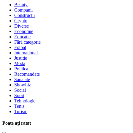
Beauty
Companii
Constructii
Crypto
Diverse
Economie
Educatie
Fără categorie
Fotbal
International
Justitie
Moda
Politica
Recomandate
Sanatate
Showbiz
Social
Sport
Tehnologie
Tenis
Turism
Poate aţi ratat