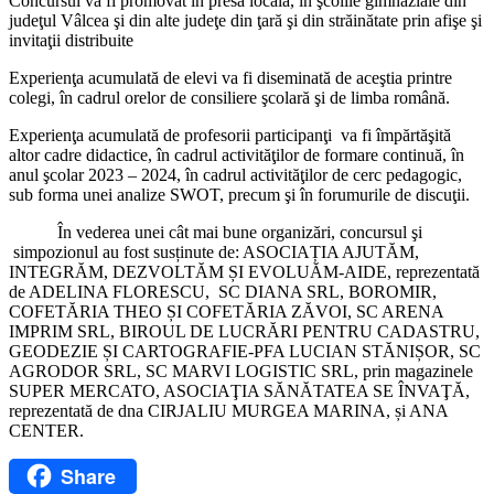
Concursul va fi promovat în presa locală, în şcolile gimnaziale din
judeţul Vâlcea şi din alte judeţe din ţară şi din străinătate prin afişe şi
invitaţii distribuite
Experienţa acumulată de elevi va fi diseminată de aceştia printre
colegi, în cadrul orelor de consiliere şcolară şi de limba română.
Experienţa acumulată de profesorii participanţi va fi împărtăşită
altor cadre didactice, în cadrul activităţilor de formare continuă, în
anul şcolar 2023 – 2024, în cadrul activităţilor de cerc pedagogic,
sub forma unei analize SWOT, precum şi în forumurile de discuţii.
În vederea unei cât mai bune organizări, concursul şi
simpozionul au fost susținute de: ASOCIAȚIA AJUTĂM,
INTEGRĂM, DEZVOLTĂM ȘI EVOLUĂM-AIDE, reprezentată
de ADELINA FLORESCU, SC DIANA SRL, BOROMIR,
COFETĂRIA THEO ȘI COFETĂRIA ZĂVOI, SC ARENA
IMPRIM SRL, BIROUL DE LUCRĂRI PENTRU CADASTRU,
GEODEZIE ȘI CARTOGRAFIE-PFA LUCIAN STĂNIȘOR, SC
AGRODOR SRL, SC MARVI LOGISTIC SRL, prin magazinele
SUPER MERCATO, ASOCIAŢIA SĂNĂTATEA SE ÎNVAŢĂ,
reprezentată de dna CIRJALIU MURGEA MARINA, și ANA
CENTER.
Share