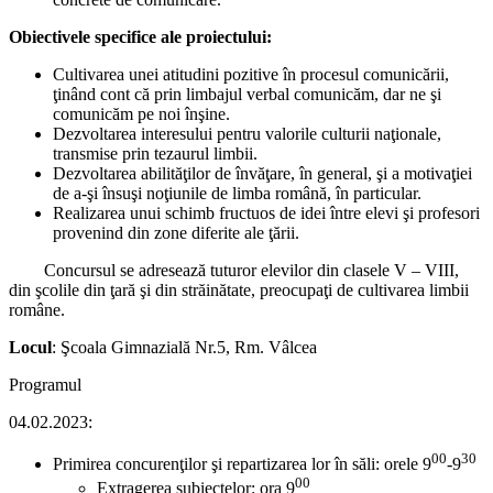
Obiectivele specifice ale proiectului:
Cultivarea unei atitudini pozitive în procesul comunicării,
ţinând cont că prin limbajul verbal comunicăm, dar ne şi
comunicăm pe noi înşine.
Dezvoltarea interesului pentru valorile culturii naţionale,
transmise prin tezaurul limbii.
Dezvoltarea abilităţilor de învăţare, în general, şi a motivaţiei
de a-şi însuşi noţiunile de limba română, în particular.
Realizarea unui schimb fructuos de idei între elevi şi profesori
provenind din zone diferite ale ţării.
Concursul se adresează tuturor elevilor din clasele V – VIII,
din şcolile din ţară şi din străinătate, preocupaţi de cultivarea limbii
române.
Locul
: Şcoala Gimnazială Nr.5, Rm. Vâlcea
Programul
04.02.2023:
00
30
Primirea concurenţilor şi repartizarea lor în săli: orele 9
-9
00
Extragerea subiectelor: ora 9