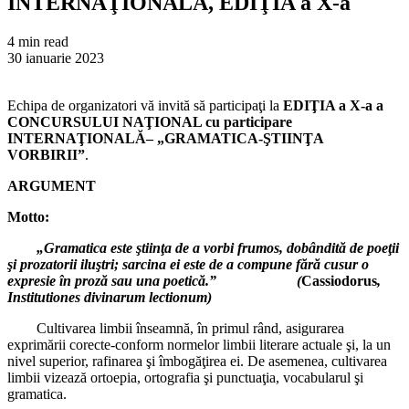
INTERNAŢIONALĂ, EDIŢIA a X-a
4 min read
30 ianuarie 2023
Echipa de organizatori vă invită să participaţi la
EDIŢIA a X-a a
CONCURSULUI NAŢIONAL cu participare
INTERNAŢIONALĂ– „GRAMATICA-ŞTIINŢA
VORBIRII”
.
ARGUMENT
Motto:
„Gramatica este ştiinţa de a vorbi frumos, dobândită de poeţii
şi prozatorii iluştri; sarcina ei este de a compune fără cusur o
expresie în proză sau una poetică.” (
Cassiodorus
,
Institutiones divinarum lectionum)
Cultivarea limbii înseamnă, în primul rând, asigurarea
exprimării corecte-conform normelor limbii literare actuale şi, la un
nivel superior, rafinarea şi îmbogăţirea ei. De asemenea, cultivarea
limbii vizează ortoepia, ortografia şi punctuaţia, vocabularul şi
gramatica.