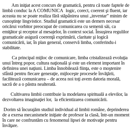
Am iniţiat acest concurs de gramatică, pentru că toate faptele de
limbă conduc la A COMUNICA logic, corect, coerent şi fluent, iar
aceasta nu se poate realiza fără stăpânirea unui „inventar” minim de
cunoştinţe lingvistice. Studiul gramaticii este un demers necesar
oricărui vorbitor preocupat de comunicarea cu semenii săi, ca
emiţător şi receptor al mesajelor, în context social. Însuşirea regulilor
gramaticale asigură coerenţă exprimării, claritate şi logică
comunicării, iar, în plan general, conservă limba, conferindu-i
stabilitate.
Ca principal mijloc de comunicare, limba cristalizează evoluţia
unui întreg popor, cultura naţională şi este un element important în
definirea unei naţiuni. Limba înnobilează fiinţa, este o moştenire
sfântă pentru fiecare generaţie, mijloceşte procesele învăţării,
facilitează comunicarea – de aceea noi toţi avem datoria morală,
sacră de a o păstra nealterată.
Cultivarea limbii contribuie la modelarea spirituală a elevilor, la
dezvoltarea imaginaţiei lor, la eficientizarea comunicării.
Dorim să încurajăm studiul individual al limbii române, deprinderea
de a exersa mecanismele iniţiate de profesor la clasă, într-un moment
în care ne confruntăm cu fenomenul lipsei de motivaţie pentru
învăţare.