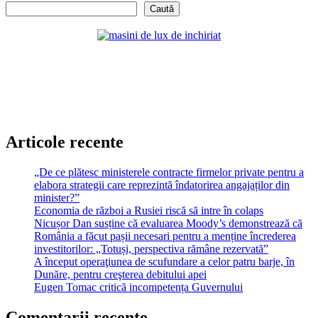
Caută
Articole recente
„De ce plătesc ministerele contracte firmelor private pentru a
elabora strategii care reprezintă îndatorirea angajaților din
minister?”
Economia de război a Rusiei riscă să intre în colaps
Nicușor Dan susține că evaluarea Moody’s demonstrează că
România a făcut pașii necesari pentru a menține încrederea
investitorilor: „Totuși, perspectiva rămâne rezervată”
A început operaţiunea de scufundare a celor patru barje, în
Dunăre, pentru creşterea debitului apei
Eugen Tomac critică incompetența Guvernului
Comentarii recente