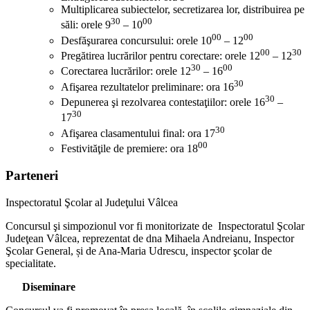
Multiplicarea subiectelor, secretizarea lor, distribuirea pe
30
00
săli: orele 9
– 10
00
00
Desfăşurarea concursului: orele 10
– 12
00
30
Pregătirea lucrărilor pentru corectare: orele 12
– 12
30
00
Corectarea lucrărilor: orele 12
– 16
30
Afişarea rezultatelor preliminare: ora 16
30
Depunerea şi rezolvarea contestaţiilor: orele 16
–
30
17
30
Afişarea clasamentului final: ora 17
00
Festivităţile de premiere: ora 18
Parteneri
Inspectoratul Şcolar al Judeţului Vâlcea
Concursul şi simpozionul vor fi monitorizate de Inspectoratul Şcolar
Judeţean Vâlcea, reprezentat de dna Mihaela Andreianu, Inspector
Şcolar General, și de Ana-Maria Udrescu
,
inspector şcolar de
specialitate.
Diseminare