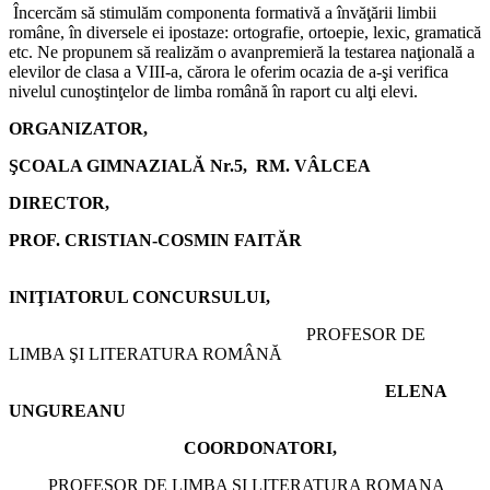
Încercăm să stimulăm componenta formativă a învăţării limbii
române, în diversele ei ipostaze: ortografie, ortoepie, lexic, gramatică
etc. Ne propunem să realizăm o avanpremieră la testarea naţională a
elevilor de clasa a VIII-a, cărora le oferim ocazia de a-şi verifica
nivelul cunoştinţelor de limba română în raport cu alţi elevi.
ORGANIZATOR,
ŞCOALA GIMNAZIALĂ Nr.5, RM. VÂLCEA
DIRECTOR,
PROF. CRISTIAN-COSMIN FAITĂR
INIŢIATORUL CONCURSULUI,
PROFESOR DE
LIMBA ŞI LITERATURA ROMÂNĂ
ELENA
UNGUREANU
COORDONATORI,
PROFESOR DE LIMBA ŞI LITERATURA ROMANA