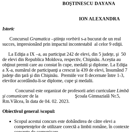
BOŞTINESCU DAYANA
ION ALEXANDRA
Istoric
Concursul
Gramatica –ştiinţa vorbirii
s-a bucurat de un real
succes, impresionând prin impactul incontestabil al celor 9 ediţii.
La Ediţia a IX –a, au participat 242 de elevi, din 5 judeţe, şi 50
de elevi din Republica Moldova, respectiv, Chişinău. Aceștia au
obţinut premii care au constat în cupe, medalii şi diplome. La Ediţia
a X-a, numărul de participanţi a crescut la 439 de elevi, însumând 7
judeţe din ţară şi din Chişinău. Premiile vor fi decernate între 1-3,
elevilor acordându-li-se diplome, cupe şi medalii.
Concursul este organizat de profesorii ariei curriculare
Limbă
şi comunicare
de la Şcoala Gimnazială Nr.5,
Rm.Vâlcea, în data de 04. 02. 2023.
Obiectivul general /scopul:
Scopul acestui concurs este dobândirea de către elevi a
competenţelor de utilizare corectă a limbii române, în contexte
concrete de comunicare.