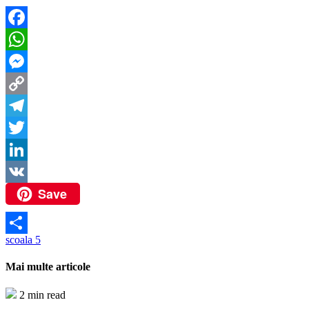
Facebook
WhatsApp
Messenger
Copy
Link
Telegram
Twitter
LinkedIn
Save
VK
scoala 5
Partajează
Mai multe articole
2 min read