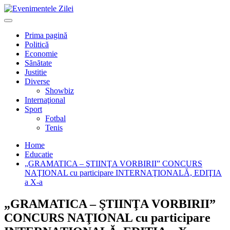
Mergi
la
Primary
conţinut.
Menu
Prima pagină
Politică
Economie
Sănătate
Justitie
Diverse
Showbiz
Internaţional
Sport
Fotbal
Tenis
Home
Educatie
„GRAMATICA – ŞTIINŢA VORBIRII” CONCURS
NAŢIONAL cu participare INTERNAŢIONALĂ, EDIŢIA
a X-a
„GRAMATICA – ŞTIINŢA VORBIRII”
CONCURS NAŢIONAL cu participare