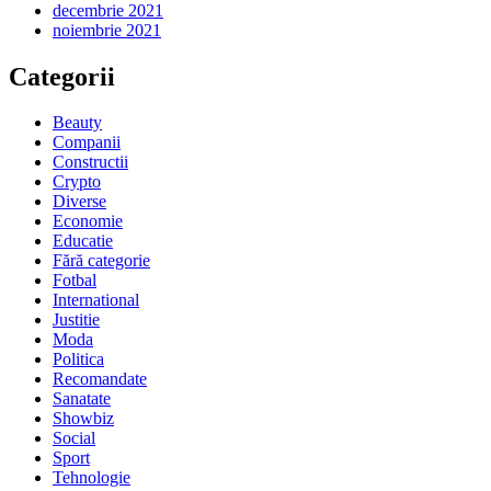
decembrie 2021
noiembrie 2021
Categorii
Beauty
Companii
Constructii
Crypto
Diverse
Economie
Educatie
Fără categorie
Fotbal
International
Justitie
Moda
Politica
Recomandate
Sanatate
Showbiz
Social
Sport
Tehnologie