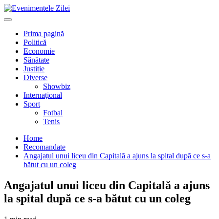
Mergi
la
Primary
conţinut.
Menu
Prima pagină
Politică
Economie
Sănătate
Justitie
Diverse
Showbiz
Internaţional
Sport
Fotbal
Tenis
Home
Recomandate
Angajatul unui liceu din Capitală a ajuns la spital după ce s-a
bătut cu un coleg
Angajatul unui liceu din Capitală a ajuns
la spital după ce s-a bătut cu un coleg