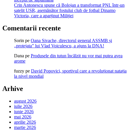
Crin Antonescu spune că Bolojan a transformat PNL într-un
satelit USR, asemănător fostului club de fotbal Dinamo
Victoria, care a aparținut Miliției
Comentarii recente
Sorin
pe
Oana Sivache, directorul general ASSMB și
„protejata” lui Vlad Voiculescu, a ajuns la DNA!
Dana
pe
Produsele din tutun încălzit nu vor mai putea avea
arome
fuzzy
pe
David Popovici, sportivul care a revoluționat natația
la nivel mondial
Arhive
august 2026
iulie 2026
iunie 2026
mai 2026
aprilie 2026
martie 2026