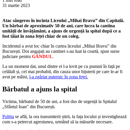
1 min read
31 martie 2023
Atac sângeros în incinta Liceului „Mihai Bravu” din Capitală.
Un bărbat de aproximativ 50 de ani, care lucra la cantina
unității de învățământ, a ajuns de urgență la spital după ce a
fost tăiat în zona feței chiar de un coleg.
Incidentul a avut loc chiar în curtea liceului „Mihai Bravu” din
București. Doi angajați au cantinei s-au luat la ceartă, spun surse
judiciare pentru
GÂNDUL
.
La un moment dat, unul dintre ei l-a lovit pe cu pumnii în față pe
celălalt și, cel mai probabil, din cauza unor bijuterii pe care le-ar fi
avut pe mâini,
l-a zgâriat puternic în zona feței.
Bărbatul a ajuns la spital
Victima, bărbatul de 50 de ani, a fost dus de urgență la Spitalul
„Sfântul Ioan” din București.
Poliția
se află, la ora transmiterii știrii, la fața locului și investighează
cum s-a petrecut agresiunea, urmând să ia măsurile necesare.