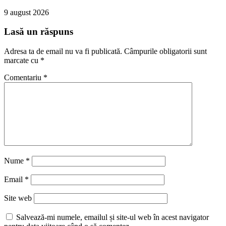
9 august 2026
Lasă un răspuns
Adresa ta de email nu va fi publicată.
Câmpurile obligatorii sunt
marcate cu
*
Comentariu
*
Nume
*
Email
*
Site web
Salvează-mi numele, emailul și site-ul web în acest navigator