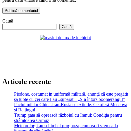
pentru data viitoare când o să comentez.
Caută
Caută
Articole recente
Piedone, costumat în uniformă militară, anunță că este pregătit
să lupte cu cei care l-au „supărat”: „S-a întors boomerangul”
Pactul militar China-Iran-Rusia se extinde. Ce oferă Moscova
și Beijingul
Trump gata să oprească războiul cu Iranul: Condiția pentru
strâmtoarea Ormuz
Meteorologii au schimbat prognoza, cum va fi vremea la
început de săptămână