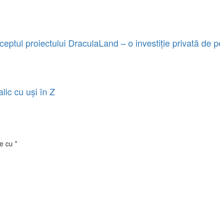
ptul proiectului DraculaLand – o investiție privată de p
lic cu uși în Z
te cu
*