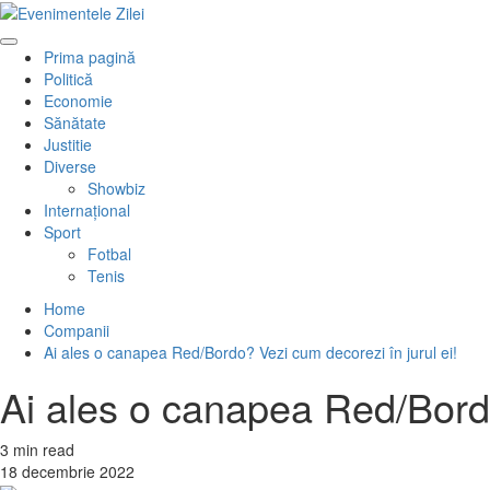
Mergi
la
Primary
conţinut.
Prima pagină
Menu
Politică
Economie
Sănătate
Justitie
Diverse
Showbiz
Internaţional
Sport
Fotbal
Tenis
Home
Companii
Ai ales o canapea Red/Bordo? Vezi cum decorezi în jurul ei!
Ai ales o canapea Red/Bordo
3 min read
18 decembrie 2022