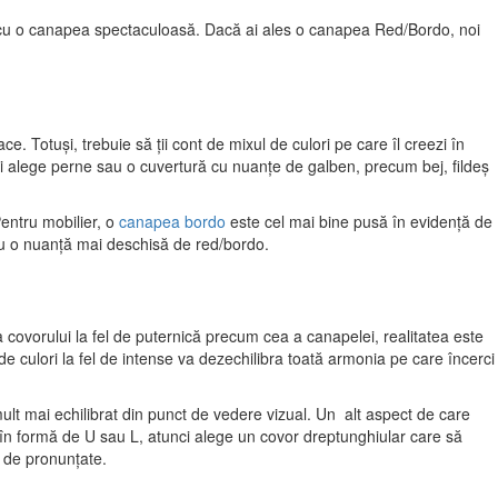
r și cu o canapea spectaculoasă. Dacă ai ales o canapea Red/Bordo, noi
. Totuși, trebuie să ții cont de mixul de culori pe care îl creezi în
oți alege perne sau o cuvertură cu nuanțe de galben, precum bej, fildeș
Pentru mobilier, o
canapea bordo
este cel mai bine pusă în evidență de
ă cu o nuanță mai deschisă de red/bordo.
covorului la fel de puternică precum cea a canapelei, realitatea este
de culori la fel de intense va dezechilibra toată armonia pe care încerci
lt mai echilibrat din punct de vedere vizual. Un alt aspect de care
 în formă de U sau L, atunci alege un covor dreptunghiular care să
 de pronunțate.