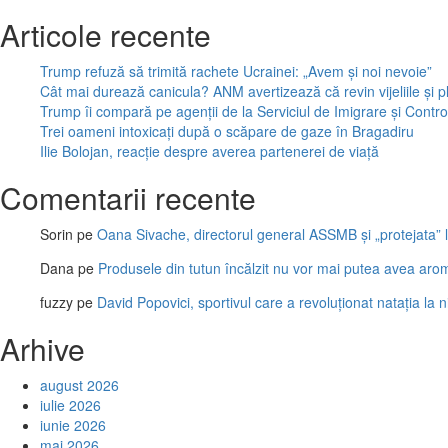
Articole recente
Trump refuză să trimită rachete Ucrainei: „Avem și noi nevoie”
Cât mai durează canicula? ANM avertizează că revin vijeliile și pl
Trump îi compară pe agenții de la Serviciul de Imigrare și Control
Trei oameni intoxicați după o scăpare de gaze în Bragadiru
Ilie Bolojan, reacție despre averea partenerei de viață
Comentarii recente
Sorin
pe
Oana Sivache, directorul general ASSMB și „protejata” l
Dana
pe
Produsele din tutun încălzit nu vor mai putea avea aro
fuzzy
pe
David Popovici, sportivul care a revoluționat natația la 
Arhive
august 2026
iulie 2026
iunie 2026
mai 2026