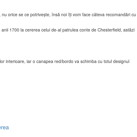
, nu orice se ce potrivește, însă noi îți vom face câteva recomandări cu
anii 1700 la cererea celui de-al patrulea conte de Chesterfield, astăzi
lor interioare, iar o canapea red/bordo va schimba cu totul designul
erea