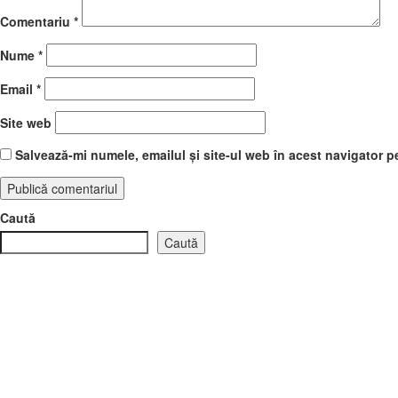
Comentariu
*
Nume
*
Email
*
Site web
Salvează-mi numele, emailul și site-ul web în acest navigator p
Caută
Caută