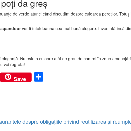
poți da greș
e nuanțe de verde atunci când discutăm despre culoarea pereților. Totuși
sspandoor
vor fi întotdeauna cea mai bună alegere. Inventată încă din 
și eleganță. Nu este o culoare atât de greu de control în zona amenajări
u vei regreta!
m
r
kedIn
VK
Partajează
Save
antele despre obligațiile privind reutilizarea și reumpl