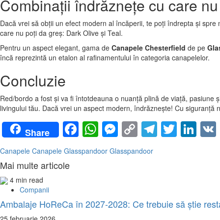
Combinații îndrăznețe cu care nu 
Dacă vrei să obții un efect modern al încăperii, te poți îndrepta și spr
care nu poți da greș: Dark Olive și Teal.
Pentru un aspect elegant, gama de
Canapele
Chesterfield
de pe
Gla
încă reprezintă un etalon al rafinamentului în categoria canapelelor.
Concluzie
Red/bordo a fost și va fi întotdeauna o nuanță plină de viață, pasiune 
livingului tău. Dacă vrei un aspect modern, îndrăznește! Cu siguranță n
Facebook
WhatsApp
Messenger
Copy
Telegra
Twitte
Lin
Share
Link
Canapele
Canapele Glasspandoor
Glasspandoor
Mai multe articole
4 min read
Companii
Ambalaje HoReCa în 2027-2028: Ce trebuie să știe restaur
25 februarie 2026