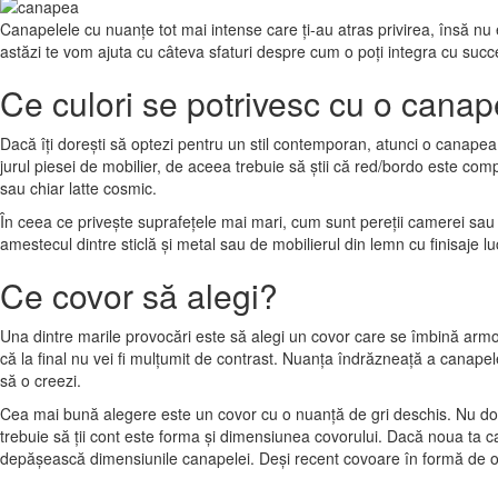
Canapelele cu nuanțe tot mai intense care ți-au atras privirea, însă nu
astăzi te vom ajuta cu câteva sfaturi despre cum o poți integra cu succes 
Ce culori se potrivesc cu o cana
Dacă îți dorești să optezi pentru un stil contemporan, atunci o canapea î
jurul piesei de mobilier, de aceea trebuie să știi că red/bordo este co
sau chiar latte cosmic.
În ceea ce privește suprafețele mai mari, cum sunt pereții camerei sau 
amestecul dintre sticlă și metal sau de mobilierul din lemn cu finisaje 
Ce covor să alegi?
Una dintre marile provocări este să alegi un covor care se îmbină armo
că la final nu vei fi mulțumit de contrast. Nuanța îndrăzneață a canapel
să o creezi.
Cea mai bună alegere este un covor cu o nuanță de gri deschis. Nu doa
trebuie să ții cont este forma și dimensiunea covorului. Dacă noua ta 
depășească dimensiunile canapelei. Deși recent covoare în formă de ova