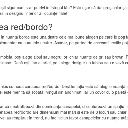
 ești sigur cum s-ar potrivi în livingul tău? Este ușor să dai greș chia
în designul interior al locuinței tale!
pea red/bordo?
n nuanța bordo este una dintre cele mai bune alegeri pe care le poți face
mplementar cu nuanțele neutre. Așadar, pe partea de accesorii textile p
mobila, poți alege albul sau negru, ori chiar nuanțe de gri sau brown. 
lucioase. Dacă ești fan al artei, poți alege desigur un tablou sau o vaz
nios cu noua canapea red/bordo. Deși tentația este să alegi o nuanță a 
ei este menită să scoată livingul din anonimat, iar un covor cu o paletă 
r că neutralizează din dominanța canapelei, ci conturează un spațiu mu
canapea red/bordo are dimensiuni mai mari și este de 3 locuri sau chiar
l au reapărut în trend, nu fac niciun favor canapelelor cu nuanțe atât