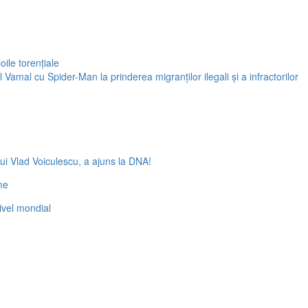
oile torențiale
 Vamal cu Spider-Man la prinderea migranților ilegali și a infractorilor
ui Vlad Voiculescu, a ajuns la DNA!
me
nivel mondial