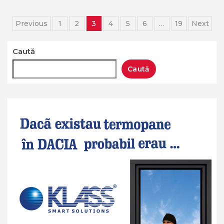
Paginație
Previous
1
2
3
4
5
6
…
19
Next
articole
Caută
Caută