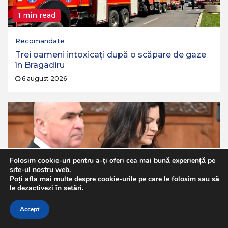
1 min read
Recomandate
Trei oameni intoxicați după o scăpare de gaze
în Bragadiru
6 august 2026
Folosim cookie-uri pentru a-ți oferi cea mai bună experiență pe
site-ul nostru web.
Poți afla mai multe despre cookie-urile pe care le folosim sau să
1 min read
le dezactivezi în
setări
.
Politica
Accept
Ilie Bolojan, reacție despre averea partenerei de